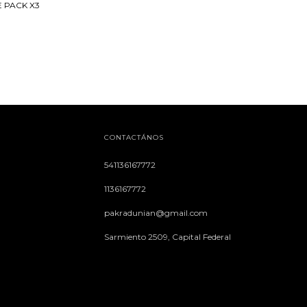
 PACK X3
CONTACTÁNOS
541136167772
1136167772
pakradunian@gmail.com
Sarmiento 2509, Capital Federal