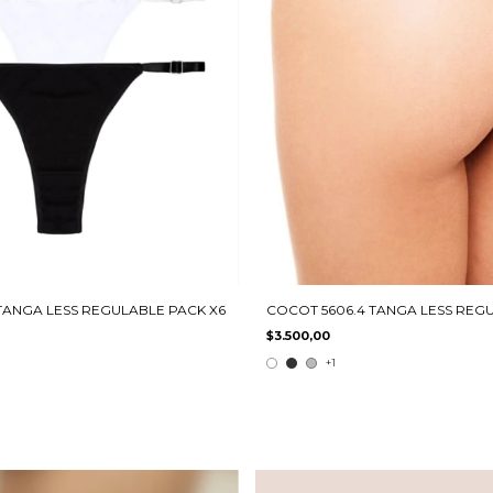
TANGA LESS REGULABLE PACK X6
COCOT 5606.4 TANGA LESS REG
$3.500,00
+1