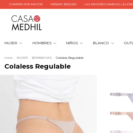
Á POR MAYOR
MÍNIMO $100.000
LAS MEJORES MARCAS LAS ENCONTRÁS AC
MUJER
HOMBRES
NIÑOS
BLANCO
OUT
Inicio
.
MUJER
.
BOMBACHAS
.
Colaless Regulable
Colaless Regulable