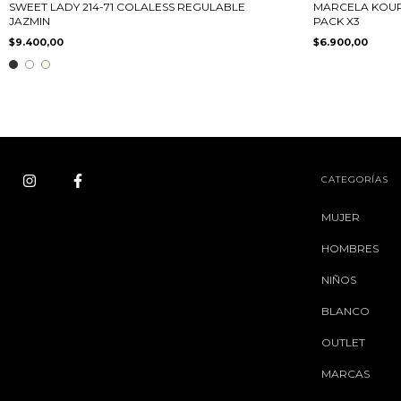
SWEET LADY 214-71 COLALESS REGULABLE
MARCELA KOUR
JAZMIN
PACK X3
$9.400,00
$6.900,00
CATEGORÍAS
MUJER
HOMBRES
NIÑOS
BLANCO
OUTLET
MARCAS