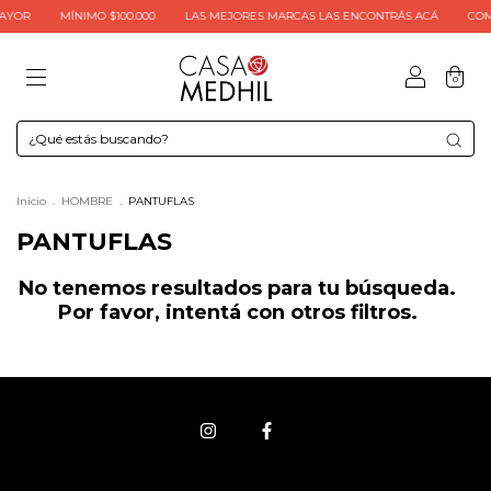
AYOR
MÍNIMO $100.000
LAS MEJORES MARCAS LAS ENCONTRÁS ACÁ
COM
0
Inicio
.
HOMBRE
.
PANTUFLAS
PANTUFLAS
No tenemos resultados para tu búsqueda.
Por favor, intentá con otros filtros.