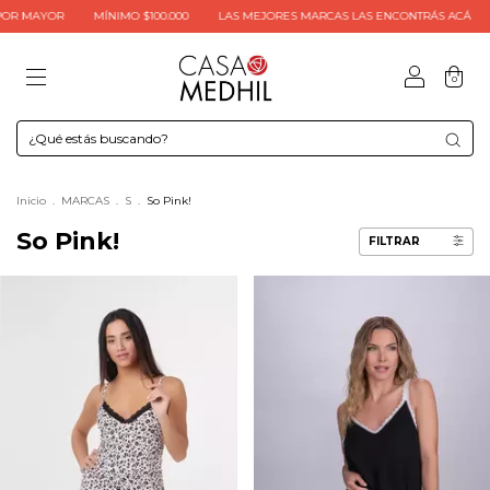
 MAYOR
MÍNIMO $100.000
LAS MEJORES MARCAS LAS ENCONTRÁS ACÁ
C
0
Inicio
.
MARCAS
.
S
.
So Pink!
So Pink!
FILTRAR