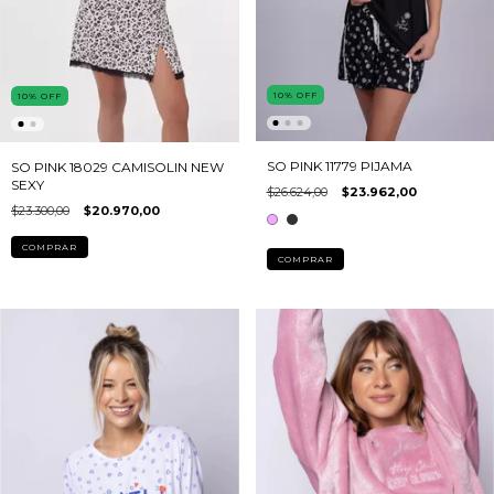
10
%
OFF
10
%
OFF
SO PINK 11779 PIJAMA
SO PINK 18029 CAMISOLIN NEW
SEXY
$26.624,00
$23.962,00
$23.300,00
$20.970,00
COMPRAR
COMPRAR