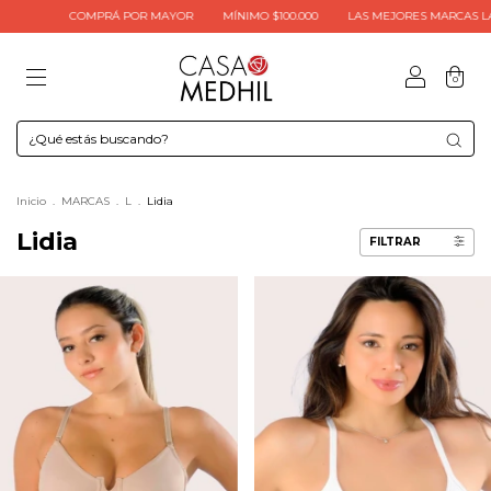
COMPRÁ POR MAYOR
MÍNIMO $100.000
LAS MEJORES MARCAS LAS ENCO
0
Inicio
.
MARCAS
.
L
.
Lidia
Lidia
FILTRAR